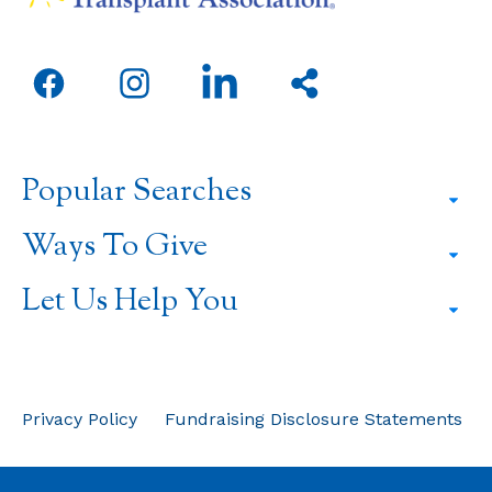
Open
Open
Open
Share
facebook
instagram
linkedin
this
in
in
in
page
a
a
a
Popular Searches
new
new
new
window
window
window
Ways To Give
Let Us Help You
Privacy Policy
Fundraising Disclosure Statements