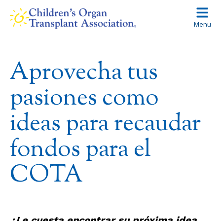
Skip
to
Menu
content
Aprovecha tus
pasiones como
ideas para recaudar
fondos para el
COTA
¿Le cuesta encontrar su próxima idea